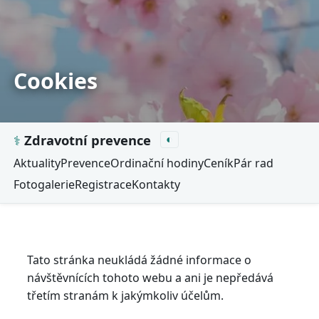
Cookies
⚕
Zdravotní prevence
◐
Aktuality
Prevence
Ordinační hodiny
Ceník
Pár rad
Fotogalerie
Registrace
Kontakty
Tato stránka neukládá žádné informace o
návštěvnících tohoto webu a ani je nepředává
třetím stranám k jakýmkoliv účelům.