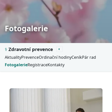
Fotogalerie
⚕
Zdravotní prevence
◐
Aktuality
Prevence
Ordinační hodiny
Ceník
Pár rad
Fotogalerie
Registrace
Kontakty